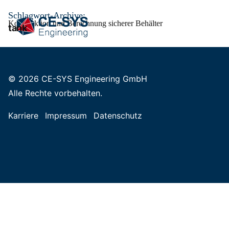
Zum
Schlagwort-Archive:
Inhalt
Konstruktion und Berechnung sicherer Behälter
tank
springen
© 2026 CE-SYS Engineering GmbH
Alle Rechte vorbehalten.
Karriere
Impressum
Datenschutz