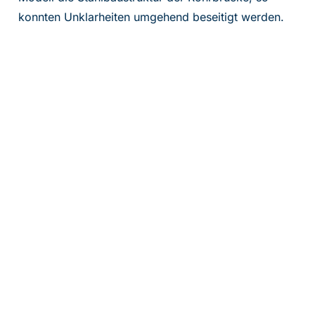
konnten Unklarheiten umgehend beseitigt werden.
Die Auslegung der Rohrleitung und die Statik der
Rohrbrücke erfolgten nach DIN EN 13480-3 und
Eurocode. Für die Rohrleitungen wurden Nachweise
für Innendruck, Verformung und Lastfälle berechnet.
Daraufhin haben unsere Experten für den
Rohrleitungsbau die nötige Verbindungstechnik
(benötigte Aussteifungen, Anschlüsse und
Stahlbauanschlüsse) im Detail konstruiert.